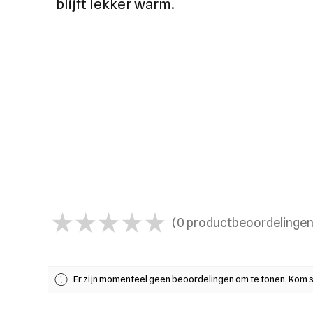
blijft lekker warm.
★
★
★
★
★
0
productbeoordelinge
0
Er zijn momenteel geen beoordelingen om te tonen. Kom s