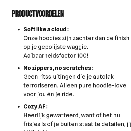
PRODUCTVOORDELEN
Soft like a cloud
:
Onze hoodies zijn zachter dan de finish
op je gepolijste waggie.
Aaibaarheidsfactor 100!
No zippers, no scratches
:
Geen ritssluitingen die je autolak
terroriseren. Alleen pure hoodie-love
voor jou én je ride.
Cozy AF
:
Heerlijk gewatteerd, want of het nu
frisjes is of je buiten staat te detailen, ji