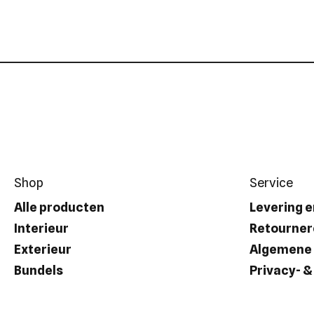
Shop
Service
Alle producten
Levering e
Interieur
Retourner
Exterieur
Algemene
Bundels
Privacy- &
Accessoires
Veelgeste
Gift Car-d
Veiligheid