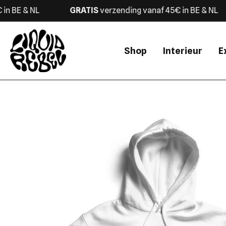
Ga naar content
BE & NL
GRATIS
verzending
vanaf 45€ in BE & NL
Shop
Interieur
E