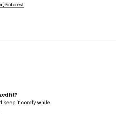
er)
Pinterest
zed fit?
d keep it comfy while
!