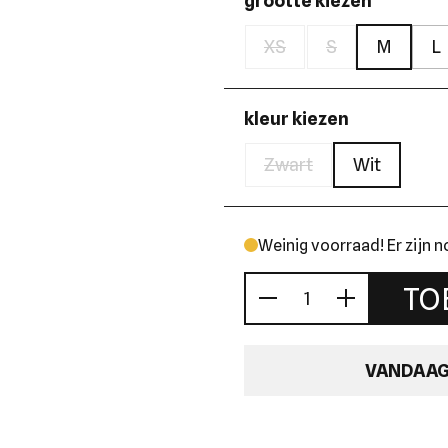
grootte kiezen
XS
S
M
L
kleur kiezen
Zwart
Wit
Weinig voorraad! Er zijn 
TO
Aantal
VANDAAG 