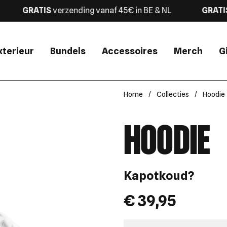
GRATIS
verzending
vanaf 45€ in BE & NL
GRATIS
ve
xterieur
Bundels
Accessoires
Merch
G
Home
/
Collecties
/
Hoodie
HOODIE
Kapotkoud?
Prijs:
€ 39,95